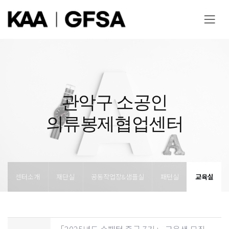
관악구 소공인
의류봉제협업센터
센터소개
재단실
공동작업장&샘플실
패턴실
교육실