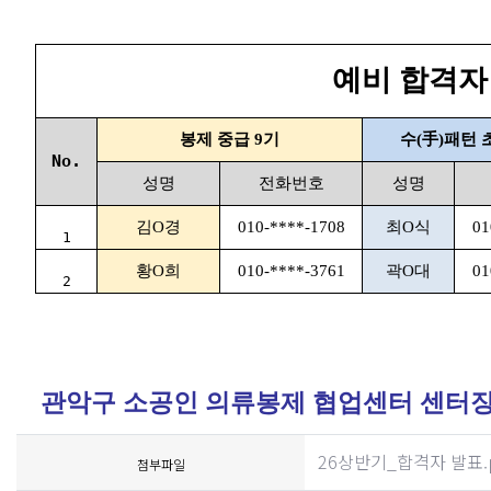
예비 합격자
봉제 중급 9기
수(手)패턴 
No.
성명
전화번호
성명
김O경
010-****-1708
최O식
01
1
황O희
010-****-3761
곽O대
01
2
관악구 소공인 의류봉제 협업센터 센터
26상반기_합격자 발표.
첨부파일