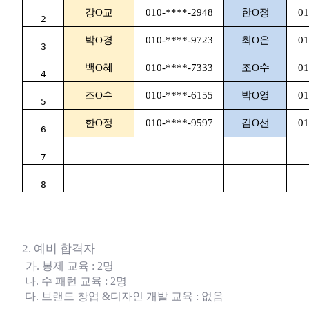
강O교
010-****-2948
한O정
01
2
박O경
010-****-9723
최O은
01
3
백O혜
010-****-7333
조O수
01
4
조O수
010-****-6155
박O영
01
5
한O정
010-****-9597
김O선
01
6
7
8
2.
예비 합격자
가
.
봉제 교육
: 2
명
나
.
수 패턴 교육
: 2
명
다
.
브랜드 창업
&
디자인 개발 교육
:
없음