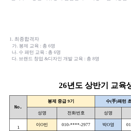
1.
최종합격자
가
.
봉제 교육
:
총
6
명
나
.
수 패턴 교육
:
총
6
명
다
.
브랜드 창업
&
디자인 개발 교육
:
총 8
명
26년도 상반기 교육
봉제 중급 9기
수(手)패턴 
No.
성명
전화번호
성명
이O빈
010-****-2977
박O영
01
1