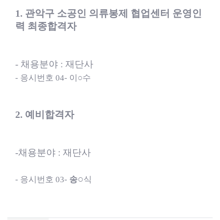
1.
관악구 소공인 의류봉제 협업센터 운영인
력 최종합격자
-
채용분야
:
재단사
-
응시번호
04-
이
○
수
2.
예비합격자
-채용분야
:
재단사
○
-
응시번호
03-
송
식