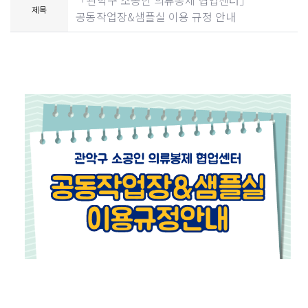
「관악구 소공인 의류봉제 협업센터」
제목
공동작업장&샘플실 이용 규정 안내